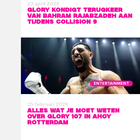
23 april 2026
GLORY kondigt terugkeer
van Bahram Rajabzadeh aan
tijdens Collision 9
ENTERTAINMENT
25 februari 2026
Alles wat je moet weten
over GLORY 107 in Ahoy
Rotterdam