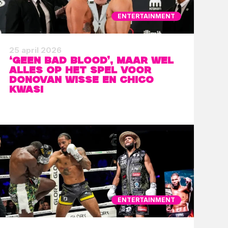
ENTERTAINMENT
25 april 2026
‘Geen bad blood’, maar wel
alles op het spel voor
Donovan Wisse en Chico
Kwasi
ENTERTAINMENT