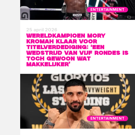
ENTERTAINMENT
25 april 2026
Wereldkampioen Mory
Kromah klaar voor
titelverdediging: ‘Een
wedstrijd van vijf rondes is
toch gewoon wat
makkelijker’
ENTERTAINMENT