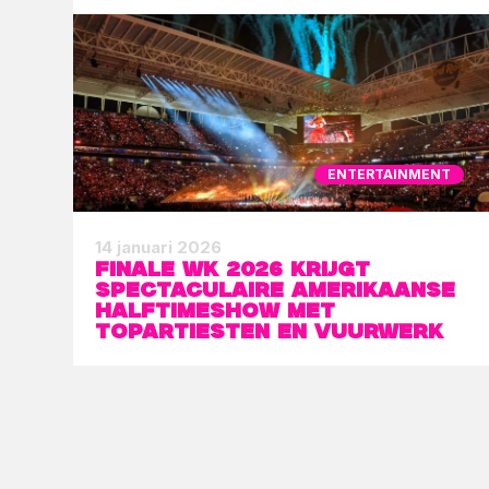
ENTERTAINMENT
14 januari 2026
Finale WK 2026 krijgt
spectaculaire Amerikaanse
halftimeshow met
topartiesten en vuurwerk