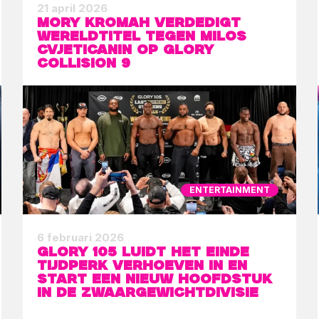
21 april 2026
Mory Kromah verdedigt
wereldtitel tegen Milos
Cvjeticanin op GLORY
Collision 9
ENTERTAINMENT
6 februari 2026
GLORY 105 luidt het einde
tijdperk Verhoeven in en
start een nieuw hoofdstuk
in de zwaargewichtdivisie