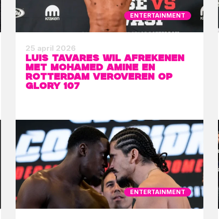
ENTERTAINMENT
25 april 2026
Luis Tavares wil afrekenen
met Mohamed Amine en
Rotterdam veroveren op
GLORY 107
ENTERTAINMENT