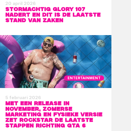
20 april 2026
Stormachtig GLORY 107
nadert en dit is de laatste
stand van zaken
ENTERTAINMENT
5 februari 2026
Met een release in
november, zomerse
marketing en fysieke versie
zet Rockstar de laatste
stappen richting GTA 6