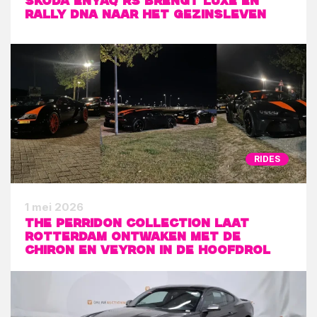
Skoda Enyaq RS brengt luxe en
rally DNA naar het gezinsleven
RIDES
1 mei 2026
The Perridon Collection laat
Rotterdam ontwaken met de
Chiron en Veyron in de hoofdrol