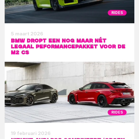
RIDES
5 maart 2026
BMW dropt een nog maar nét
legaal peformancepakket voor de
M2 CS
RIDES
19 februari 2026