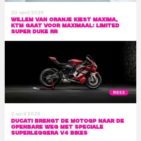
20 april 2026
Willem van Oranje kiest Maxima,
KTM gaat voor maximaal: Limited
Super Duke RR
RIDES
2 april 2026
Ducati brengt de MotoGP naar de
openbare weg met speciale
Superleggera V4 bikes