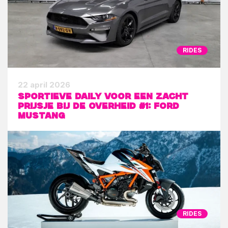
RIDES
22 april 2026
Sportieve daily voor een zacht
prijsje bij de overheid #1: Ford
Mustang
RIDES