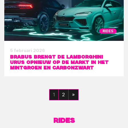
RIDES
5 februari 2026
BRABUS brengt de Lamborghini
Urus opnieuw op de markt in het
mintgroen en carbonzwart
1
2
»
Rides