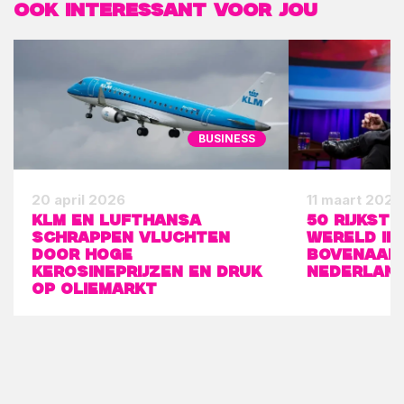
Ook interessant voor jou
BUSINESS
20 april 2026
11 maart 2026
KLM en Lufthansa
50 rijkst
schrappen vluchten
wereld in
door hoge
bovenaan 
kerosineprijzen en druk
Nederlan
op oliemarkt