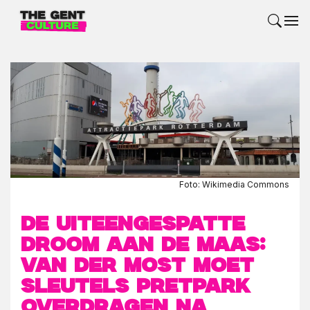
Foto: Wikimedia Commons
De uiteengespatte
droom aan de Maas:
Van der Most moet
sleutels pretpark
overdragen na