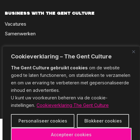
Business with The Gent Culture
Vacatures
Samenwerken
101 with The Gent Culture
Cookieverklaring – The Gent Culture
About The Gent Culture
The Gent Culture gebruikt cookies
om de website
Colofon
goed te laten functioneren, om statistieken te verzamelen
en om uw ervaring te verbeteren met gepersonaliseerde
Contact
inhoud en advertenties.
U kunt uw voorkeuren beheren via de cookie-
instellingen.
Cookieverklaring The Gent Culture
Personaliseer cookies
Blokkeer cookies
Accepteer cookies
Copyright © 2026 - The Gent Culture