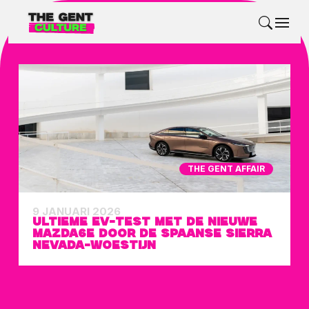
THE GENT AFFAIR
9 JANUARI 2026
ULTIEME EV-TEST MET DE NIEUWE
MAZDA6E DOOR DE SPAANSE SIERRA
NEVADA-WOESTIJN