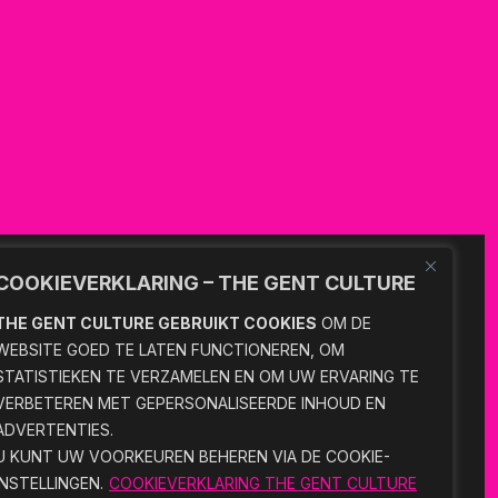
COOKIEVERKLARING – THE GENT CULTURE
NT
101 WITH THE GENT CULTURE
THE GENT CULTURE GEBRUIKT COOKIES
OM DE
ABOUT THE GENT CULTURE
WEBSITE GOED TE LATEN FUNCTIONEREN, OM
COLOFON
STATISTIEKEN TE VERZAMELEN EN OM UW ERVARING TE
VERBETEREN MET GEPERSONALISEERDE INHOUD EN
CONTACT
ADVERTENTIES.
U KUNT UW VOORKEUREN BEHEREN VIA DE COOKIE-
INSTELLINGEN.
COOKIEVERKLARING THE GENT CULTURE