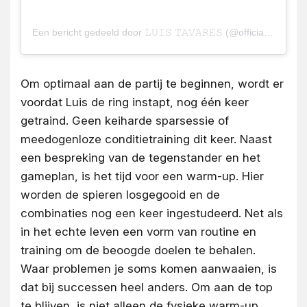
Een bericht gedeeld door 𝙻𝚄𝙸𝚂 𝚃𝙰𝚅𝙰𝚁𝙴𝚂 (@officialtavares)
Om optimaal aan de partij te beginnen, wordt er
voordat Luis de ring instapt, nog één keer
getraind. Geen keiharde sparsessie of
meedogenloze conditietraining dit keer. Naast
een bespreking van de tegenstander en het
gameplan, is het tijd voor een warm-up. Hier
worden de spieren losgegooid en de
combinaties nog een keer ingestudeerd. Net als
in het echte leven een vorm van routine en
training om de beoogde doelen te behalen.
Waar problemen je soms komen aanwaaien, is
dat bij successen heel anders. Om aan de top
te blijven, is niet alleen de fysieke warm-up