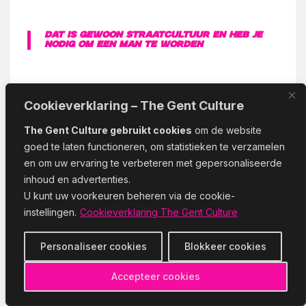
Dat is gewoon straatcultuur en heb je
nodig om een man te worden
Goede mensen om zich heen verzamelen is dan
Cookieverklaring – The Gent Culture
ook iets wat hij van jongs af aan zichzelf
aanleert. “Ik ben opgegroeid in Rotterdam-West,
The Gent Culture gebruikt cookies
om de website
goed te laten functioneren, om statistieken te verzamelen
toch wat meer een straatcultuur, waarin je
en om uw ervaring te verbeteren met gepersonaliseerde
vrienden leert kennen die het niet altijd met je
inhoud en advertenties.
menen. Je denkt dan dat je op hen kan
U kunt uw voorkeuren beheren via de cookie-
vertrouwen. Dan staan zij er ineens niet. Dat is
instellingen.
Cookieverklaring The Gent Culture
gewoon straatcultuur en heb je nodig om een
man te worden. In die omgeving is het dan toch
Personaliseer cookies
Blokkeer cookies
wel fijn als je onvoorwaardelijk mensen achter
Accepteer cookies
je hebt staan.”