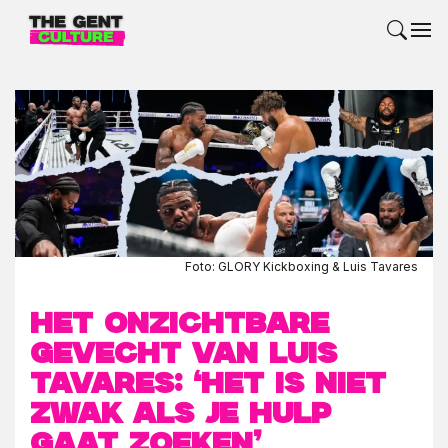
Foto: GLORY Kickboxing & Luis Tavares
Het onzichtbare
gevecht van Luis
Tavares: ‘Het is niet
zwak als je hulp
gaat zoeken’