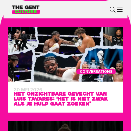
CONVERSATIONS
30 MEI 2026
HET ONZICHTBARE GEVECHT VAN
LUIS TAVARES: ‘HET IS NIET ZWAK
ALS JE HULP GAAT ZOEKEN’